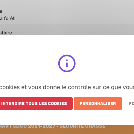
re
a forêt
tière
qui
de et
îtrise
12 du
s cookies et vous donne le contrôle sur ce que vou
 Interdire tous les cookies
Personnaliser
Po
nant SDGC 2021-2027 - Sécurité chasse