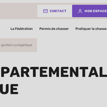
Contact
Mon espace
La Fédération
Permis de chasser
Pratiquer la chasse
 gestion cynégétique
partemental 
ue