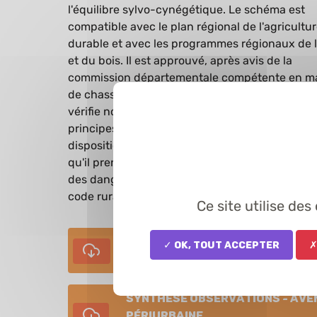
l'équilibre sylvo-cynégétique. Le schéma est
compatible avec le plan régional de l'agricultu
durable et avec les programmes régionaux de l
et du bois. Il est approuvé, après avis de la
commission départementale compétente en ma
de chasse ou de faune sauvage, par le préfet, 
vérifie notamment qu'il est compatible avec les
principes énoncés à l'article L. 420-1 et les
dispositions de l'article L. 425-4 du présent co
qu'il prend en compte le schéma régional de ma
des dangers sanitaires défini à l'article L. 201-
code rural et de la pêche maritime.
Ce site utilise de
SDGC 2021-2027
✓ OK, tout accepter
✗
application/pdf - 6 938,50 KB
Synthèse observations - Ave
périurbaine