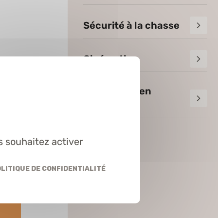
Sécurité à la chasse
Cinématir
Où chasser en
Drôme ?
s souhaitez activer
litique de confidentialité