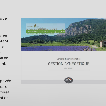
ique
e
durée
ntant
aux
e
ma en
mentale
 privée
rs, en
 forêt
stier