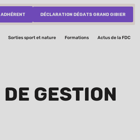
 adhérent
Déclaration dégats grand gibier
Sorties sport et nature
Formations
Actus de la FDC
de Gestion