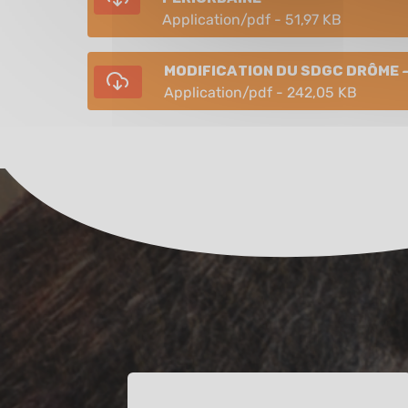
application/pdf - 51,97 KB
Modification du SDGC drôme -
application/pdf - 242,05 KB