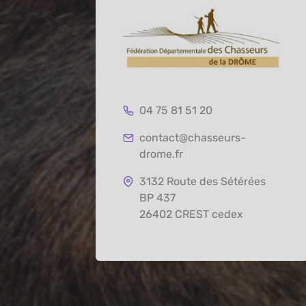
04 75 81 51 20
contact@chasseurs-
drome.fr
3132 Route des Sétérées
BP 437
26402 CREST cedex