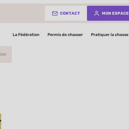
Contact
Mon espace
La Fédération
Permis de chasser
Pratiquer la chasse
tion
 d’initiation
Griffons Korthals à l’honneur !