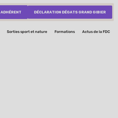
 adhérent
Déclaration dégats grand gibier
Sorties sport et nature
Formations
Actus de la FDC