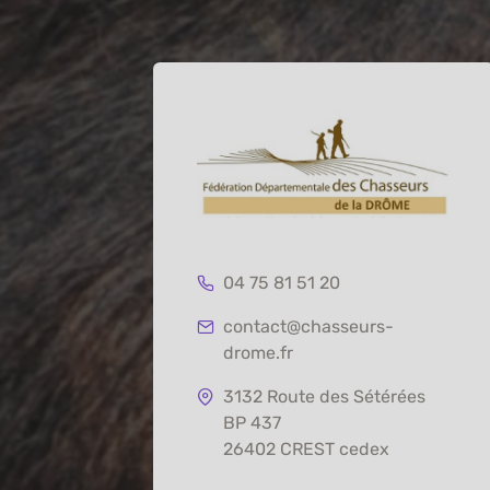
04 75 81 51 20
contact@chasseurs-
drome.fr
3132 Route des Sétérées
BP 437
26402 CREST cedex