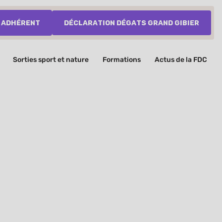
 adhérent
Déclaration dégats grand gibier
Sorties sport et nature
Formations
Actus de la FDC
e
aux déchets les 6, 7 et 8 mars 2026 !