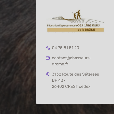
04 75 81 51 20
contact@chasseurs-
drome.fr
3132 Route des Sétérées
BP 437
26402 CREST cedex