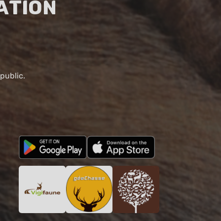
ation
public.