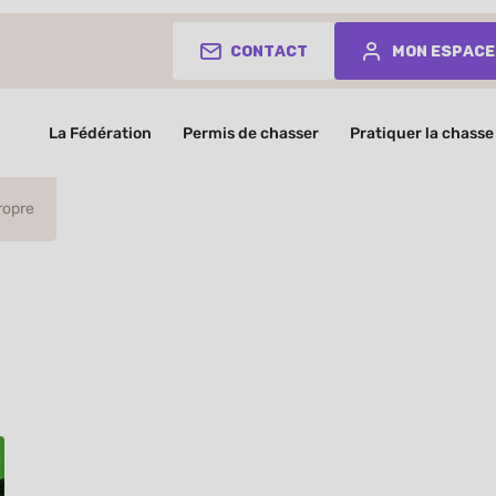
Contact
Mon espace
La Fédération
Permis de chasser
Pratiquer la chasse
ropre
Nature Propr
J’aime la Nature Propre, Faites la chasse 