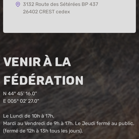
3132 Route des Sétérées BP 437
26402 CREST cedex
Venir à la
fédération
N 44° 45' 16.0"
E 005° 02' 27.0"
Le Lundi de 10h à 17h,
Mardi au Vendredi de 9h à 17h. Le Jeudi fermé au public.
(fermé de 12h à 13h tous les jours).