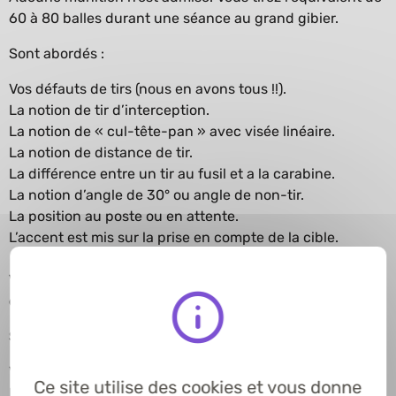
60 à 80 balles durant une séance au grand gibier.
Sont abordés :
Vos défauts de tirs (nous en avons tous !!).
La notion de tir d’interception.
La notion de « cul-tête-pan » avec visée linéaire.
La notion de distance de tir.
La différence entre un tir au fusil et a la carabine.
La notion d’angle de 30° ou angle de non-tir.
La position au poste ou en attente.
L’accent est mis sur la prise en compte de la cible.
Vous tirez l’équivalent de 200 à 300 cartouches
durant une séance petits gibiers.
Sont abordés :
Vos défauts de tirs (nous en avons tous !!).
Ce site utilise des cookies et vous donne
Les modifications qu’ils seraient utiles d’apporter.