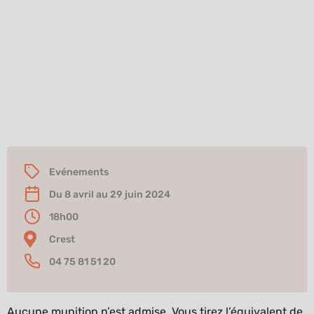
La séance dure 2h00 à 2h30 (1/2 heure par
personne).
Vous venez avec votre arme et votre
système de visée si vous en possédez un
(point rouge ou lunette…).
Ne pas omettre
votre permis de chasser validé pour le
transport de l’arme.
Evénements
Du 8 avril au 29 juin 2024
18h00
Crest
04 75 81 51 20
Aucune munition n’est admise. Vous tirez l’équivalent de