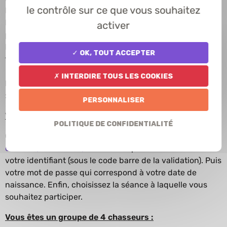
le contrôle sur ce que vous souhaitez
La notion de « cul-tête-pan ».
La différence entre les caractéristiques de la grenaille de
activer
plomb et d’acier.
L’accent est mis sur votre ou vos points faibles (oiseaux
✓ OK, tout accepter
travesard - rentrant-sortant…)
✗ Interdire tous les cookies
POUR VOUS INSCRIRE (Calendrier d'Avril à Juin 2024)
:
Personnaliser
Vous êtes moins de 4 :
Politique de confidentialité
Cliquez sur le lien
https://www.chasseurs-
drome.fr/formations/cinematir
tapez vos 14 chiffres de
votre identifiant (sous le code barre de la validation). Puis
votre mot de passe qui correspond à votre date de
naissance. Enfin, choisissez la séance à laquelle vous
souhaitez participer.
Vous êtes un groupe de 4 chasseurs :