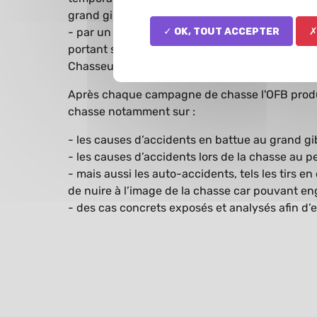
grand gibier.
- par un alinéa 3°, qui mentionne que chaque 
✓ OK, tout accepter
✗
portant sur les règles élémentaires de sécurit
Chasseurs.
Après chaque campagne de chasse l'OFB produit
chasse notamment sur :
- les causes d’accidents en battue au grand gi
- les causes d’accidents lors de la chasse au pe
- mais aussi les auto-accidents, tels les tirs e
de nuire à l’image de la chasse car pouvant 
- des cas concrets exposés et analysés afin d’
Bilan des accidents et incidents d