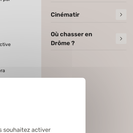
Cinématir
Où chasser en
Drôme ?
ctive
era
des
pour
s souhaitez activer