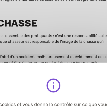
 chasse
 de l’ensemble des pratiquants ; c'est une responsabilité colle
aque chasseur est responsable de l'image de la chasse qu’il
 à l’abri d’un accident, malheureusement et évidemment ce s
peuvent être évités en respectant des consignes simples.
t venue compléter l’article L. 424-15 CE, qui énonce que : « 
et des tiers dans le déroulement de toute action de chasse
l est recouru au tir à balles. » :
 règles l’obligation du port obligatoire du gilet fluorescent 
ir au grand gibier.
es règles, l’obligation de pose de panneaux de signalisation
s cookies et vous donne le contrôle sur ce que vou
es publiques lors des actions collectives de chasse à tir au