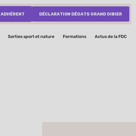
 adhérent
Déclaration dégats grand gibier
Sorties sport et nature
Formations
Actus de la FDC