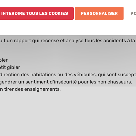
chasseur doit suivre une remise à niveau décennale obligato
 Interdire tous les cookies
Personnaliser
Po
é selon un programme défini par la Fédération Nationale des
 un rapport qui recense et analyse tous les accidents à la
bier
tit gibier
n direction des habitations ou des véhicules, qui sont suscept
engendrer un sentiment d’insécurité pour les non chasseur
en tirer des enseignements.
e chasse 2024-2025