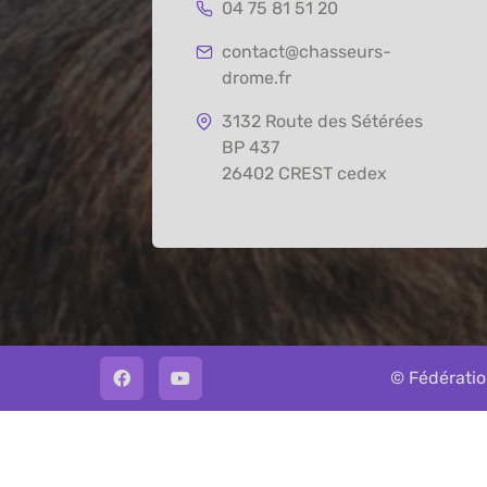
04 75 81 51 20
contact@chasseurs-
drome.fr
3132 Route des Sétérées
BP 437
26402 CREST cedex
© Fédératio