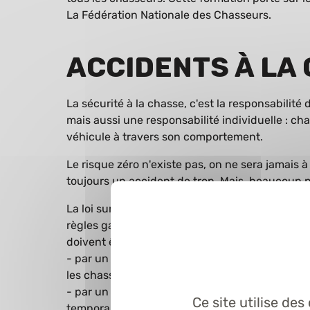
La Fédération Nationale des Chasseurs.
Accidents à la
La sécurité à la chasse, c'est la responsabilité
mais aussi une responsabilité individuelle : ch
véhicule à travers son comportement.
Le risque zéro n'existe pas, on ne sera jamais
toujours un accident de trop. Mais, beaucoup 
La loi sur la réforme de la chasse est égalemen
règles garantissant la sécurité des chasseurs 
doivent être observées, particulièrement lorsqu'i
- par un alinéa 1°, qui mentionne au titre de ces
les chasseurs en action collective de chasse à t
- par un alinéa 2°, qui mentionne au titre de c
Ce site utilise de
temporaire sur ou à proximité immédiate des voi