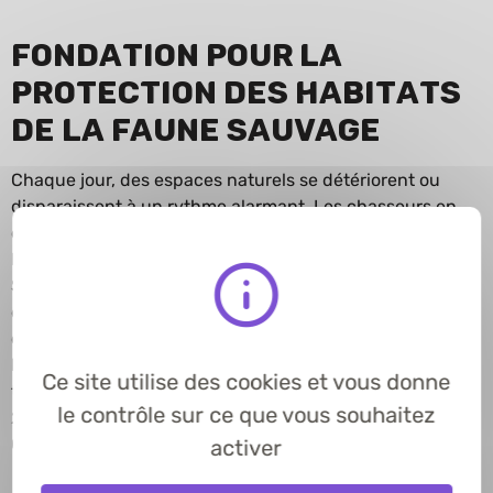
Fondation pour la
Protection des Habitats
de la Faune Sauvage
Chaque jour, des espaces naturels se détériorent ou
disparaissent à un rythme alarmant. Les chasseurs en
ont pris conscience depuis longtemps en créant La
Fondation pour la Protection des Habitats de la Faune
Sauvage. Reconnue d’utilité publique en 1983, elle est
devenue un acteur incontournable de cet immense
chantier qu’est la protection de l’environnement et de la
biodiversité. Son rôle est d’acquérir et de gérer des
Ce site utilise des cookies et vous donne
territoires dans un but conservatoire.
le contrôle sur ce que vous souhaitez
220 sites dans 64 départements représentant près de 6
000 Ha.
activer