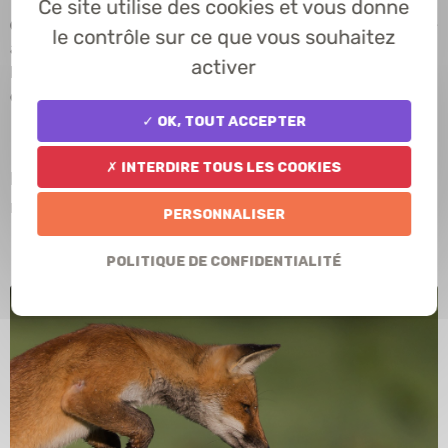
Ce site utilise des cookies et vous donne
👉
ATTENTION
: le tir du renard, dans le cadre de la chasse
le contrôle sur ce que vous souhaitez
à l’approche et à l’affût du chevreuil ou du sanglier avant
activer
l'ouverture générale est toujours possible (s’agissant de
chasse).
✓ OK, tout accepter
✗ Interdire tous les cookies
Merci de votre vigilance et du respect de la
réglementation !
Personnaliser
Politique de confidentialité