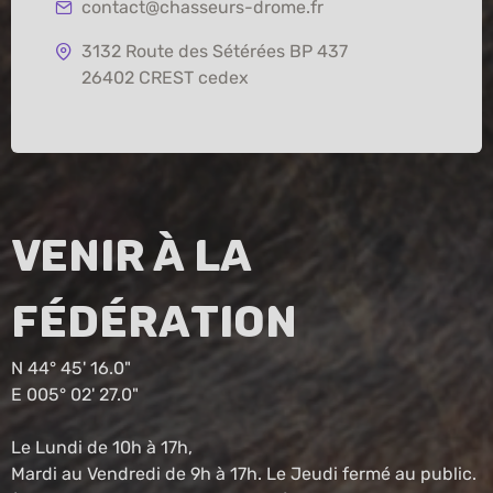
contact@chasseurs-drome.fr
3132 Route des Sétérées BP 437
26402 CREST cedex
Venir à la
fédération
N 44° 45' 16.0"
E 005° 02' 27.0"
Le Lundi de 10h à 17h,
Mardi au Vendredi de 9h à 17h. Le Jeudi fermé au public.