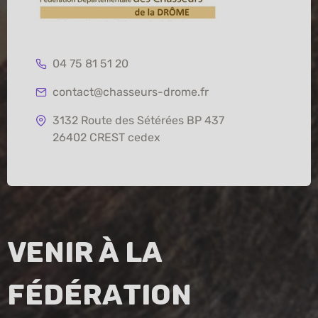
04 75 81 51 20
contact@chasseurs-drome.fr
3132 Route des Sétérées BP 437
26402 CREST cedex
Venir à la
fédération