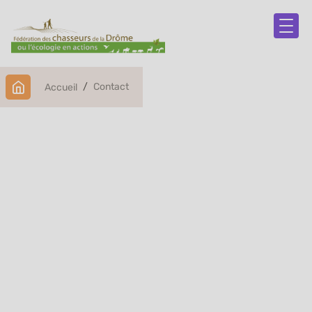
Contact
Accueil
Contact
Bienvenue sur notre formulaire de contact. Si vous avez
besoin de clarifications, d'informations supplémentaires
ou si vous rencontrez des difficultés, nous sommes là
pour vous aider. Posez-nous votre question en
remplissant les champs ci-dessous, et nous ferons de
notre mieux pour vous fournir une réponse complète et
rapide.