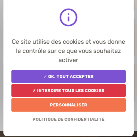
CREST
Associations
Association Française pour l'Avenir de la
Ce site utilise des cookies et vous donne
Chasse aux Chiens Courants
le contrôle sur ce que vous souhaitez
activer
Associations
✓ OK, tout accepter
Association Gestion Faune et Chasse
✗ Interdire tous les cookies
sur les Hauts Plateaux du Vercors
Personnaliser
1
2
(actuel)
Politique de confidentialité