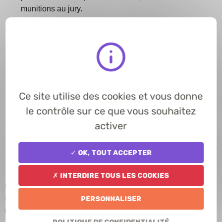
munitions au jury.
Épreuve pratique :
Cette phase dure 20 minutes. Le
jury évalue :
- L’éducation du chien et son aptitude au travail
- Le comportement du concurrent en action de chasse,
notamment en matière de sécurité
Ce site utilise des cookies et vous donne
- La qualité de la relation et de la complicité entre le
le contrôle sur ce que vous souhaitez
chasseur et son chien.
activer
- Le tir avec arme à feu ou arc est également inclus, afin
d’évaluer l’adresse du chasseur. Celui-ci ne peut
✓ OK, tout accepter
prélever que deux oiseaux pour satisfaire à cette
épreuve.
✗ Interdire tous les cookies
Les meilleurs de chaque catégorie seront qualifiés pour une
finale régionale, puis éventuellement pour la finale
Personnaliser
nationale.
Politique de confidentialité