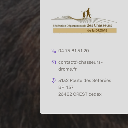
04 75 81 51 20
contact@chasseurs-
drome.fr
3132 Route des Sétérées
BP 437
26402 CREST cedex