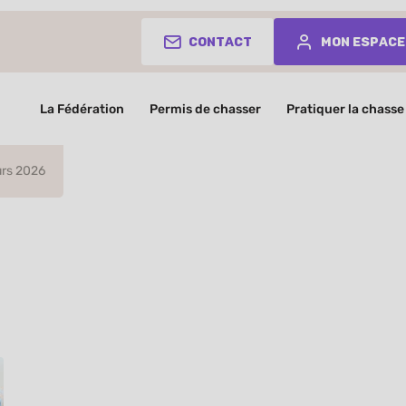
Contact
Mon espace
La Fédération
Permis de chasser
Pratiquer la chasse
urs 2026
 Migrateurs 
Plongez au cœur du plus grand rendez-vou
migrateurs.