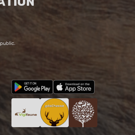
ation
public.