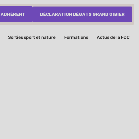
 adhérent
Déclaration dégats grand gibier
Sorties sport et nature
Formations
Actus de la FDC
2026
s des passionnés de chasse aux