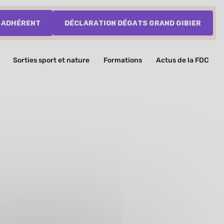
 adhérent
Déclaration dégats grand gibier
Sorties sport et nature
Formations
Actus de la FDC