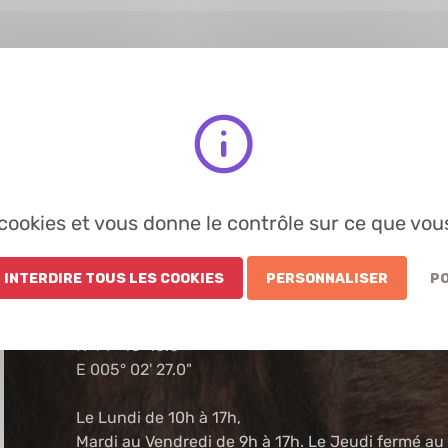
s cookies et vous donne le contrôle sur ce que vou
 Interdire tous les cookies
Personnaliser
Po
Venir à la fédér
N 44° 45' 16.0"
E 005° 02' 27.0"
Le Lundi de 10h à 17h,
Mardi au Vendredi de 9h à 17h. Le Jeudi fermé au 