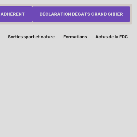
 adhérent
Déclaration dégats grand gibier
Sorties sport et nature
Formations
Actus de la FDC