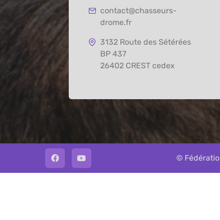
contact@chasseurs-
drome.fr
3132 Route des Sétérées
BP 437
26402 CREST cedex
© Fédératio