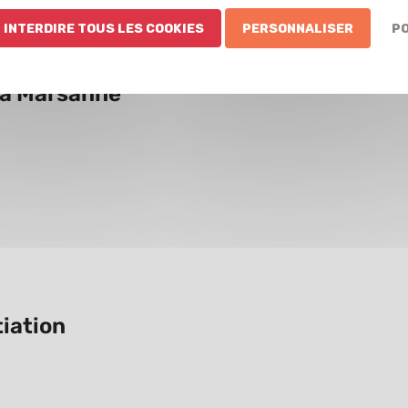
 Interdire tous les cookies
Personnaliser
Po
 à Marsanne
tiation